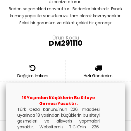
üzerinize oturur.
Beden seçenekleri mevcuttur. Bedenler birebirdir. Esnek
kumaş yapısı ile vücudunuzu tam olarak kavrayacaktır.
Seksi bir görünüm ve dikkat çekici bir çamaşır
olduğundan giyer giymez farkı hissedeceksiniz.
Don Moris erkek iç giyim ürünleri Avrupa, Amerika, Rusya
Ürün Kodu
DM291110
ve Arap pazarlarında satılmaktadır.
Siparişleriniz özel ambalajında gönderilir.
Tüm Siparişleriniz Gizli tutularak kargo poşeti içerisinde
gönderilir.
Siparişlerinizi dilerseniz çalıştığımız kargo şubesinden
Değişim İmkanı
Hızlı Gönderim
alabilirsiniz.
Genel olarak sipariş kargo süresi 3 gündür.
18 Yaşından Küçüklerin Bu Siteye
Gizli Kargo
Taksit İmkanı
Girmesi Yasaktır.
Türk Ceza Kanunu'nun 226. maddesi
Bu Ürünle Birlikte İndirimli Alabileceğiniz Ürünler
uyarinca 18 yasindan küçüklerin bu siteyi
gezmeleri ve alisveris yapmalari
yasaktir. Websitemiz T.C.K'nin 226.