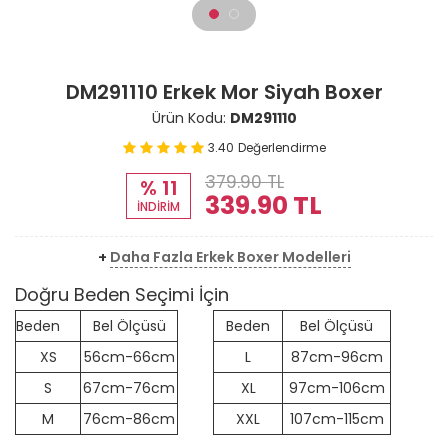
DM291110 Erkek Mor Siyah Boxer
Ürün Kodu:
DM291110
3.40
Değerlendirme
379.90 TL
% 11
339.90
TL
İNDİRİM
+
Daha Fazla Erkek Boxer Modelleri
Doğru Beden Seçimi İçin
Beden
Bel Ölçüsü
Beden
Bel Ölçüsü
XS
56cm-66cm
L
87cm-96cm
S
67cm-76cm
XL
97cm-106cm
M
76cm-86cm
XXL
107cm-115cm