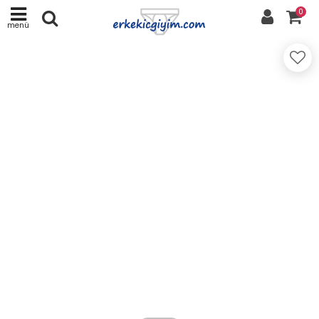
0
menü