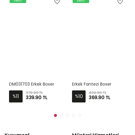
KARGO
KARGO
DM031703 Erkek Boxer
Erkek Fantezi Boxer
379.90 TL
409.90 TL
11
10
%
%
339.90
TL
369.90
TL