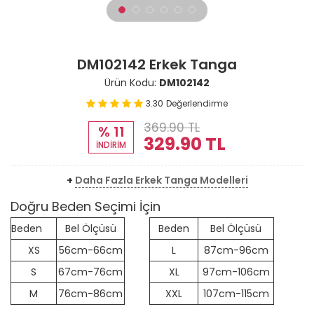
DM102142 Erkek Tanga
Ürün Kodu:
DM102142
3.30
Değerlendirme
369.90 TL
% 11
329.90
TL
İNDİRİM
+
Daha Fazla Erkek Tanga Modelleri
Doğru Beden Seçimi İçin
Beden
Bel Ölçüsü
Beden
Bel Ölçüsü
XS
56cm-66cm
L
87cm-96cm
S
67cm-76cm
XL
97cm-106cm
M
76cm-86cm
XXL
107cm-115cm