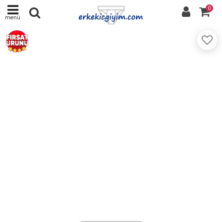
0
menü