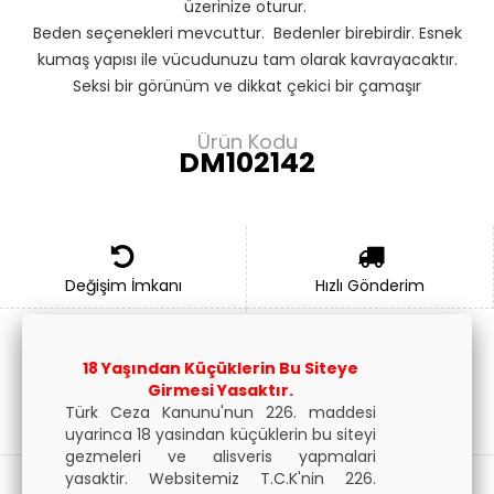
üzerinize oturur.
Beden seçenekleri mevcuttur. Bedenler birebirdir. Esnek
kumaş yapısı ile vücudunuzu tam olarak kavrayacaktır.
Seksi bir görünüm ve dikkat çekici bir çamaşır
olduğundan giyer giymez farkı hissedeceksiniz.
Don Moris erkek iç giyim ürünleri Avrupa, Amerika, Rusya
Ürün Kodu
DM102142
ve Arap pazarlarında satılmaktadır.
Siparişleriniz özel ambalajında gönderilir.
Tüm Siparişleriniz Gizli tutularak kargo poşeti içerisinde
gönderilir.
Siparişlerinizi dilerseniz çalıştığımız kargo şubesinden
Değişim İmkanı
Hızlı Gönderim
alabilirsiniz.
Genel olarak sipariş kargo süresi 3 gündür.
18 Yaşından Küçüklerin Bu Siteye
Gizli Kargo
Taksit İmkanı
Girmesi Yasaktır.
Türk Ceza Kanunu'nun 226. maddesi
Bu Ürünle Birlikte İndirimli Alabileceğiniz Ürünler
uyarinca 18 yasindan küçüklerin bu siteyi
gezmeleri ve alisveris yapmalari
yasaktir. Websitemiz T.C.K'nin 226.