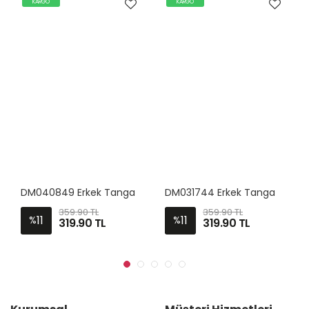
KARGO
KARGO
DM040849 Erkek Tanga
DM031744 Erkek Tanga
359.90 TL
359.90 TL
11
11
%
%
319.90
TL
319.90
TL